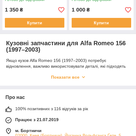
1 350
1 000
₴
₴
Купити
Купити
Кузовні запчастини для Alfa Romeo 156
(1997–2003)
Якщо кузов Alfa Romeo 156 (1997–2003) потребує
відновлення, важливо використовувати деталі, які підходять
за формою та розмірами. У цій категорії зібрані кузовні
Показати все
запчастини для заміни пошкоджених ділянок, ремонту після
корозії та відновлення автомобіля після експлуатації у
складних умовах.
Асортимент кузовних деталей
Про нас
Для цієї моделі доступні пороги, підсилювачі, лонжерони
100% позитивних з 116 відгуків за рік
підлоги, з'єднувачі та інші елементи кузова. Такі деталі
допомагають відновити міцність конструкції та підготувати
Працює з 21.07.2019
автомобіль до подальшої експлуатації.
м. Бортничи
Чому це вигідно
02000, Киев (Бортничи), Йоганна Вольфганга Ґете, 5 ,