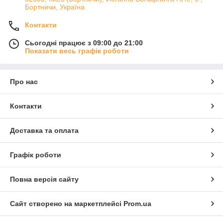
Бортничи, Україна
Якісний метал, точна геометрія та зручна посадка деталей
дозволяють скоротити час ремонту і отримати акуратний
Контакти
результат. Ви можете підібрати деталі для локального або
комплексного кузовного ремонту.
Сьогодні працює з 09:00 до 21:00
Кузовні запчастини для Alfa Romeo 156 (1997–2003) - це
Показати весь графік роботи
надійна основа для якісного відновлення автомобіля.
Про нас
Контакти
Доставка та оплата
Графік роботи
Повна версія сайту
Сайт створено на маркетплейсі
Prom.ua