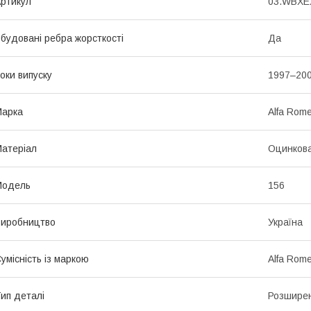
ртикул
03.WBXEX
будовані ребра жорсткості
Да
оки випуску
1997–20
Марка
Alfa Rom
атеріал
Оцинкова
Мoдель
156
иробництво
Україна
умісність із маркою
Alfa Rom
ип деталі
Розширен