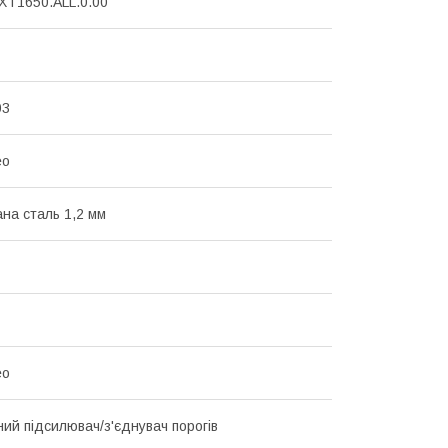
T1650.ALL.0.00
03
eo
на сталь 1,2 мм
eo
ий підсилювач/з'єднувач порогів