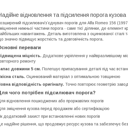
Надійне відновлення та підсилення порога кузова
озширений підсилювач/зʼєднувач порогів для Alfa Romeo 156 (1997-
міцнення нижньої частини порога - саме тієї ділянки, де елемент к
айбільших навантажень. Деталь виготовлена з оцинкованої сталі т
о значно підвищує жорсткість та довговічність порога.
Основні переваги
Підвищена міцність.
Додаткове укріплення у найвразливішому міс
овторного ремонту
апас довжини 5 см.
Полегшує припасування деталі під час вста
кісна сталь.
Оцинкований матеріал з оптимальною товщиною
овна відповідність оригіналу.
Точно повторює геометрію завод
Для чого потрібен підсилювач порога?
ля відновлення пошкоджених або проржавілих порогів
ля зміцнення кузова перед продажем або сертифікацією
к додатковий захист при встановленні нових порогів
е надійне рішення, що продовжує ресурс кузова та забезпечує безп