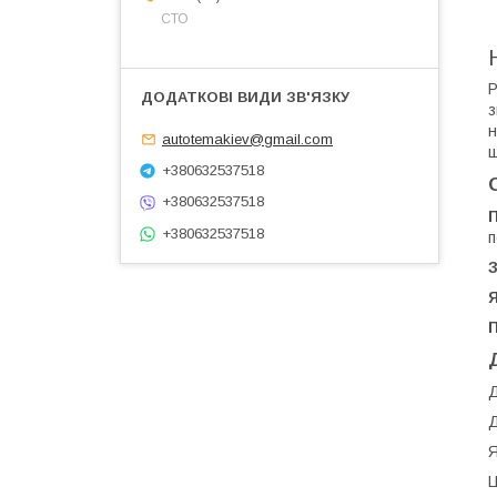
СТО
Р
з
н
autotemakiev@gmail.com
щ
+380632537518
+380632537518
+380632537518
п
З
Я
П
Д
Д
Я
Ц