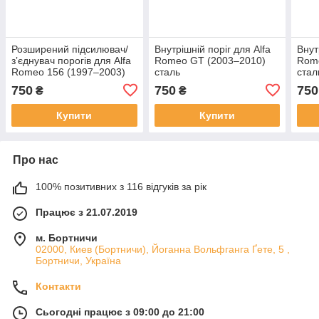
Розширений підсилювач/
Внутрішній поріг для Alfa
Внут
зʼєднувач порогів для Alfa
Romeo GT (2003–2010)
Rome
Romeo 156 (1997–2003)
сталь
стал
сталь
750
750
750
₴
₴
Купити
Купити
Про нас
100% позитивних з 116 відгуків за рік
Працює з 21.07.2019
м. Бортничи
02000, Киев (Бортничи), Йоганна Вольфганга Ґете, 5 ,
Бортничи, Україна
Контакти
Сьогодні працює з 09:00 до 21:00