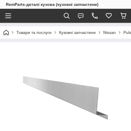
RemParts-деталі кузова (кузовні запчастини)
Товари та послуги
Кузовні запчастини
Nissan
Pul