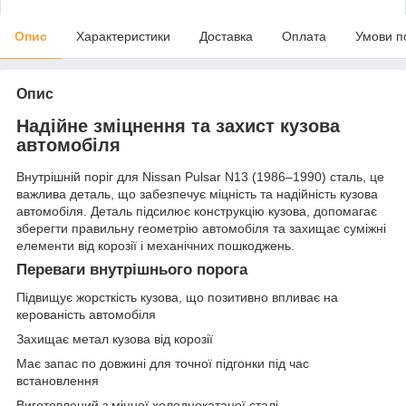
Опис
Характеристики
Доставка
Оплата
Умови п
Опис
Надійне зміцнення та захист кузова
автомобіля
Внутрішній поріг для Nissan Pulsar N13 (1986–1990) сталь, це
важлива деталь, що забезпечує міцність та надійність кузова
автомобіля. Деталь підсилює конструкцію кузова, допомагає
зберегти правильну геометрію автомобіля та захищає суміжні
елементи від корозії і механічних пошкоджень.
Переваги внутрішнього порога
Підвищує жорсткість кузова, що позитивно впливає на
керованість автомобіля
Захищає метал кузова від корозії
Має запас по довжині для точної підгонки під час
встановлення
Виготовлений з міцної холоднокатаної сталі