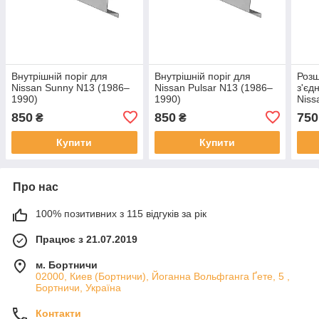
Внутрішній поріг для
Внутрішній поріг для
Розш
Nissan Sunny N13 (1986–
Nissan Pulsar N13 (1986–
з'єд
1990)
1990)
Niss
1990
850
850
750
₴
₴
Купити
Купити
Про нас
100% позитивних з 115 відгуків за рік
Працює з 21.07.2019
м. Бортничи
02000, Киев (Бортничи), Йоганна Вольфганга Ґете, 5 ,
Бортничи, Україна
Контакти