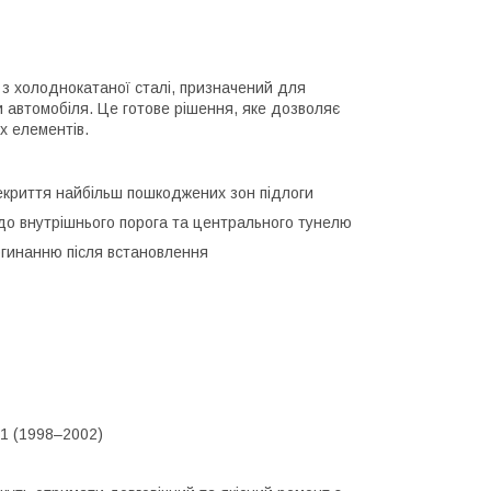
 з холоднокатаної сталі, призначений для
 автомобіля. Це готове рішення, яке дозволяє
х елементів.
криття найбільш пошкоджених зон підлоги
я до внутрішнього порога та центрального тунелю
огинанню після встановлення
1 (1998–2002)