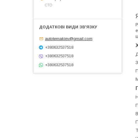
СТО
Р
е
ш
autotemakiev@gmail.com
+380632537518
Д
+380632537518
З
+380632537518
П
М
Н
П
В
П
Т