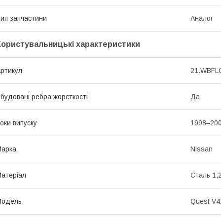
ип запчастини
Аналог
Користувальницькі характеристики
ртикул
21.WBFL
будовані ребра жорсткості
Да
оки випуску
1998–20
Марка
Nissan
атеріал
Сталь 1,
Мoдель
Quest V4