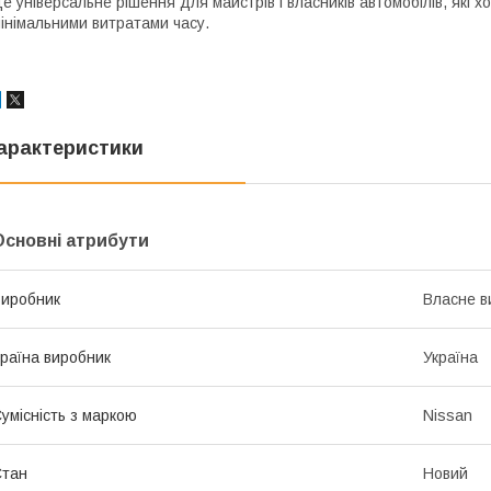
е універсальне рішення для майстрів і власників автомобілів, які х
інімальними витратами часу.
арактеристики
Основні атрибути
иробник
Власне в
раїна виробник
Україна
умісність з маркою
Nissan
Стан
Новий