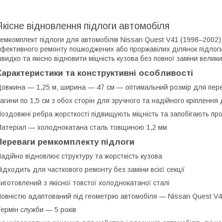
Якісне відновлення підлоги автомобіля
емкомплект підлоги для автомобілів Nissan Quest V41 (1998–2002)
фективного ремонту пошкоджених або проржавілих ділянок підлоги
видко та якісно відновити міцність кузова без повної заміни велики
Характеристики та конструктивні особливості
овжина — 1,25 м, ширина — 47 см — оптимальний розмір для пере
агини по 1,5 см з обох сторін для зручного та надійного кріпленн
оздовжні ребра жорсткості підвищують міцність та запобігають пр
атеріал — холоднокатана сталь товщиною 1,2 мм
Переваги ремкомплекту підлоги
адійно відновлює структуру та жорсткість кузова
ідходить для часткового ремонту без заміни всієї секції
иготовлений з якісної товстої холоднокатаної сталі
овністю адаптований під геометрію автомобіля — Nissan Quest V4
ермін служби — 5 років