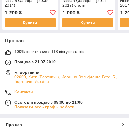
Nissan Qashqai I (2009–
Nissan Qashqai II (2014–
Niss
2014)
2017) сталь
2017
1 200
1 000
1 2
₴
₴
Купити
Купити
Про нас
100% позитивних з 116 відгуків за рік
Працює з 21.07.2019
м. Бортничи
02000, Киев (Бортничи), Йоганна Вольфганга Ґете, 5 ,
Бортничи, Україна
Контакти
Сьогодні працює з 09:00 до 21:00
Показати весь графік роботи
Про нас