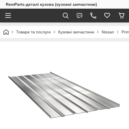
RemParts-деталі кузова (кузовні запчастини)
Товари та послуги
Кузовні запчастини
Nissan
Pri