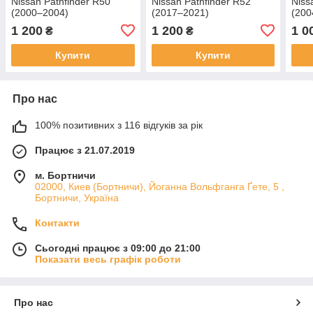
Nissan Pathfinder R50
Nissan Pathfinder R52
Niss
(2000–2004)
(2017–2021)
(200
1 200
1 200
1 0
₴
₴
Купити
Купити
Про нас
100% позитивних з 116 відгуків за рік
Працює з 21.07.2019
м. Бортничи
02000, Киев (Бортничи), Йоганна Вольфганга Ґете, 5 ,
Бортничи, Україна
Контакти
Сьогодні працює з 09:00 до 21:00
Показати весь графік роботи
Про нас