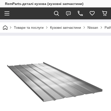
RemParts-деталі кузова (кузовні запчастини)
Товари та послуги
Кузовні запчастини
Nissan
Pat