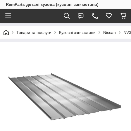
RemParts-деталі кузова (кузовні запчастини)
Товари та послуги
Кузовні запчастини
Nissan
NV3