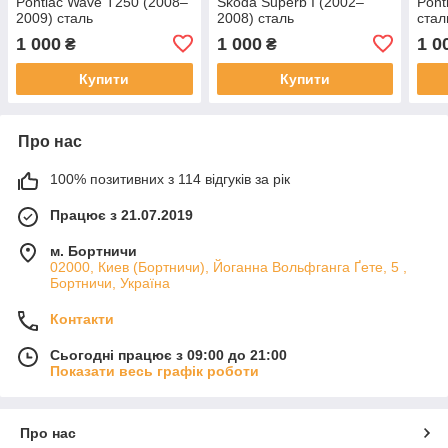
Pontiac Wave T250 (2008–
Skoda Superb I (2002–
Pont
2009) сталь
2008) сталь
стал
1 000
1 000
1 0
₴
₴
Купити
Купити
Про нас
100% позитивних з 114 відгуків за рік
Працює з 21.07.2019
м. Бортничи
02000, Киев (Бортничи), Йоганна Вольфганга Ґете, 5 ,
Бортничи, Україна
Контакти
Сьогодні працює з 09:00 до 21:00
Показати весь графік роботи
Про нас