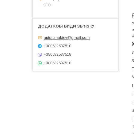
СТО
Р
е
ш
autotemakiev@gmail.com
+380632537518
Д
+380632537518
З
+380632537518
П
М
Н
П
В
П
Т