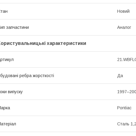
Стан
Новий
ип запчастини
Аналог
Користувальницькі характеристики
ртикул
21.WBFL
будовані ребра жорсткості
Да
оки випуску
1997–20
Марка
Pontiac
атеріал
Сталь 1,