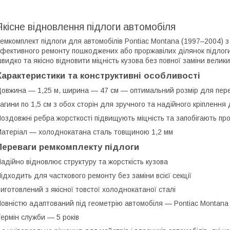
Якісне відновлення підлоги автомобіля
емкомплект підлоги для автомобілів Pontiac Montana (1997–2004) 
фективного ремонту пошкоджених або проржавілих ділянок підлоги
видко та якісно відновити міцність кузова без повної заміни велики
Характеристики та конструктивні особливості
овжина — 1,25 м, ширина — 47 см — оптимальний розмір для пере
агини по 1,5 см з обох сторін для зручного та надійного кріпленн
оздовжні ребра жорсткості підвищують міцність та запобігають пр
атеріал — холоднокатана сталь товщиною 1,2 мм
Переваги ремкомплекту підлоги
адійно відновлює структуру та жорсткість кузова
ідходить для часткового ремонту без заміни всієї секції
иготовлений з якісної товстої холоднокатаної сталі
овністю адаптований під геометрію автомобіля — Pontiac Montana
ермін служби — 5 років