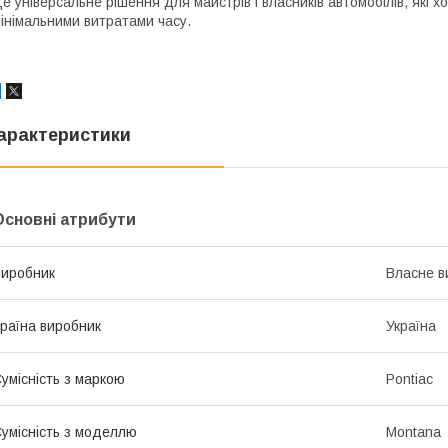
е універсальне рішення для майстрів і власників автомобілів, які х
інімальними витратами часу.
арактеристики
Основні атрибути
иробник
Власне в
раїна виробник
Україна
умісність з маркою
Pontiac
умісність з моделлю
Montana