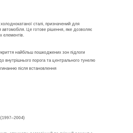
з холоднокатаної сталі, призначений для
 автомобіля. Це готове рішення, яке дозволяє
х елементів.
криття найбільш пошкоджених зон підлоги
я до внутрішнього порога та центрального тунелю
огинанню після встановлення
 (1997–2004)