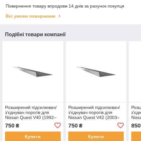
Повернення товару впродовж 14 днів за рахунок покупця
Всі умови повернення
Подібні товари компанії
Розширений підсилювач/
Розширений підсилювач/
Розш
з'єднувач порогів для
з'єднувач порогів для
з'єд
Nissan Quest V40 (1992–
Nissan Quest V42 (2003–
Niss
1998) сталь
2009) сталь
1998
750
750
850
₴
₴
Купити
Купити