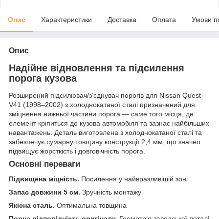
Опис
Характеристики
Доставка
Оплата
Умови п
Опис
Надійне відновлення та підсилення
порога кузова
Розширений підсилювач/зʼєднувач порогів для Nissan Quest
V41 (1998–2002) з холоднокатаної сталі призначений для
зміцнення нижньої частини порога — саме того місця, де
елемент кріпиться до кузова автомобіля та зазнає найбільших
навантажень. Деталь виготовлена з холоднокатаної сталі та
забезпечує сумарну товщину конструкції 2,4 мм, що значно
підвищує жорсткість і довговічність порога.
Основні переваги
Підвищена міцність.
Посилення у найвразливішій зоні
Запас довжини 5 см.
Зручність монтажу
Якісна сталь.
Оптимальна товщина
Повна відповідність оригіналу.
Геометрія заводської деталі