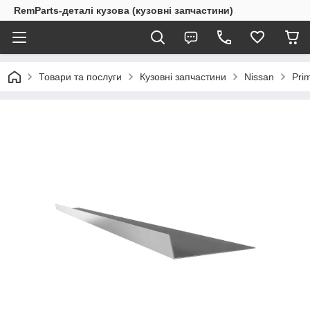
RemParts-деталі кузова (кузовні запчастини)
Товари та послуги
Кузовні запчастини
Nissan
Pri