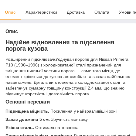
Опис
Характеристики
Доставка
Оплата
Умови п
Опис
Надійне відновлення та підсилення
порога кузова
Розширений підсилювач/зʼєднувач порогів для Nissan Primera
P10 (1990–1996) з холоднокатаної сталі призначений для
зміцнення нижньої частини порога — саме того місця, де
елемент кріпиться до кузова автомобіля та зазнає найбільших
навантажень. Деталь виготовлена з холоднокатаної сталі та
забезпечує сумарну товщину конструкції 2,4 мм, що значно
підвищує жорсткість і довговічність порога.
Основні переваги
Підвищена міцність.
Посилення у найвразливішій зоні
Запас довжини 5 см.
Зручність монтажу
Якісна сталь.
Оптимальна товщина
Повна відповідність оригіналу.
Геометрія заводської деталі