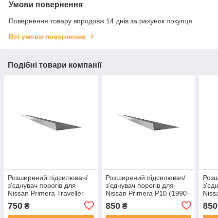
Умови повернення
Повернення товару впродовж 14 днів за рахунок покупця
Всі умови повернення
Подібні товари компанії
Розширений підсилювач/
Розширений підсилювач/
Розш
з'єднувач порогів для
з'єднувач порогів для
з'єд
Nissan Primera Traveller
Nissan Primera P10 (1990–
Niss
V10 (1990–1997) сталь
1996)
V10 
750
850
850
₴
₴