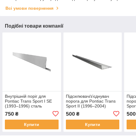
Всі умови повернення
Подібні товари компанії
Внутрішній поріг для
Підсилювач/зʼєднувач
Підс
Pontiac Trans Sport I SE
порога для Pontiac Trans
поро
(1993–1996) сталь
Sport II (1996–2004)
Spor
750
500
500
₴
₴
Купити
Купити