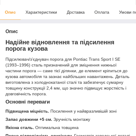
Опис
Характеристики
Доставка
Оплата
Умови п
Опис
Надійне відновлення та підсилення
порога кузова
Підсилювач/зʼєднувач порога для Pontiac Trans Sport I SE
(1993–1996) сталь призначений для зміцнення нижньої
частини порога — саме тієї ділянки, де елемент кріпиться до
кузова автомобіля та зазнає найбільших навантажень. Деталь
виготовлена з холоднокатаної сталі та забезпечує сумарну
товщину конструкції 2,4 мм, що значно підвищує жорсткість і
довговічність порога.
Основні переваги
Підвищена міцність.
Посилення у найвразливішій зоні
Запас довжини +5 см.
Зручність монтажу
Якісна сталь.
Оптимальна товщина
Повна відповідність оригіналу.
Геометрія заводської деталі