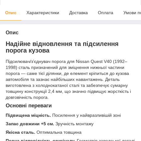
Опис
Характеристики
Доставка
Оплата
Умови п
Опис
Надійне відновлення та підсилення
порога кузова
Підсилювач/зʼєднувач порога для Nissan Quest V40 (1992–
1998) сталь призначений для зміцнення нижньої частини
порога — саме тієї ділянки, де елемент кріпиться до кузова
автомобіля та зазнає найбільших навантажень. Деталь
виготовлена з холоднокатаної сталі та забезпечує сумарну
товщину конструкції 2,4 мм, що значно підвищує жорсткість і
довговічність порога.
Основні переваги
Підвищена міцність.
Посилення у найвразливішій зоні
Запас довжини +5 см.
Зручність монтажу
Якісна сталь.
Оптимальна товщина
Повна відповідність оригіналу.
Геометрія заводської деталі