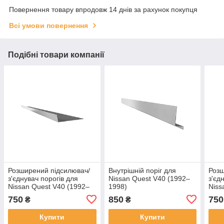
Повернення товару впродовж 14 днів за рахунок покупця
Всі умови повернення
Подібні товари компанії
Розширений підсилювач/
Внутрішній поріг для
Розш
з'єднувач порогів для
Nissan Quest V40 (1992–
з'єд
Nissan Quest V40 (1992–
1998)
Niss
1998) сталь
2002
750
850
750
₴
₴
Купити
Купити