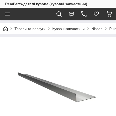
RemParts-деталі кузова (кузовні запчастини)
Товари та послуги
Кузовні запчастини
Nissan
Pul