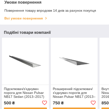
Умови повернення
Повернення товару впродовж 14 днів за рахунок покупця
Всі умови повернення
Подібні товари компанії
Підсилювач/зʼєднувач
Розширений підсилювач/
Внут
порога для Nissan Pulsar
з'єднувач порогів для
Niss
NB17 Sedan (2013–2017)
Nissan Pulsar NB17 (2013–
2016
2016) сталь
500
750
850
₴
₴