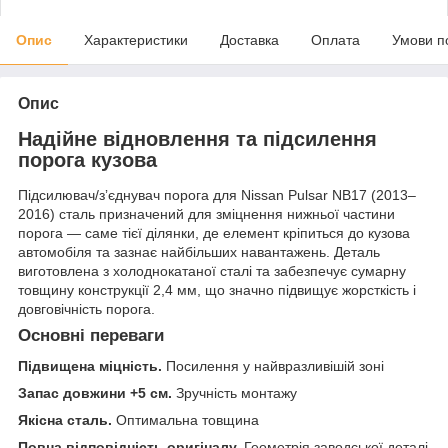
Опис
Характеристики
Доставка
Оплата
Умови п
Опис
Надійне відновлення та підсилення
порога кузова
Підсилювач/зʼєднувач порога для Nissan Pulsar NB17 (2013–
2016) сталь призначений для зміцнення нижньої частини
порога — саме тієї ділянки, де елемент кріпиться до кузова
автомобіля та зазнає найбільших навантажень. Деталь
виготовлена з холоднокатаної сталі та забезпечує сумарну
товщину конструкції 2,4 мм, що значно підвищує жорсткість і
довговічність порога.
Основні переваги
Підвищена міцність.
Посилення у найвразливішій зоні
Запас довжини +5 см.
Зручність монтажу
Якісна сталь.
Оптимальна товщина
Повна відповідність оригіналу.
Геометрія заводської деталі