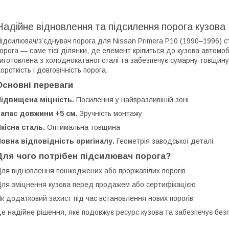
Надійне відновлення та підсилення порога кузова
ідсилювач/зʼєднувач порога для Nissan Primera P10 (1990–1996) 
орога — саме тієї ділянки, де елемент кріпиться до кузова автомо
иготовлена з холоднокатаної сталі та забезпечує сумарну товщину 
орсткість і довговічність порога.
Основні переваги
Підвищена міцність.
Посилення у найвразливішій зоні
апас довжини +5 см.
Зручність монтажу
кісна сталь.
Оптимальна товщина
овна відповідність оригіналу.
Геометрія заводської деталі
Для чого потрібен підсилювач порога?
ля відновлення пошкоджених або проржавілих порогів
ля зміцнення кузова перед продажем або сертифікацією
к додатковий захист під час встановлення нових порогів
е надійне рішення, яке подовжує ресурс кузова та забезпечує безпе