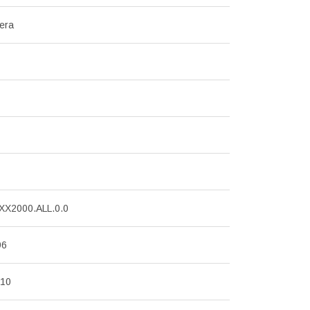
era
X2000.ALL.0.0
96
P10