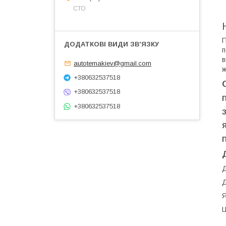
СТО
П
п
в
autotemakiev@gmail.com
ж
+380632537518
+380632537518
+380632537518
З
Я
П
Д
Д
Я
Ц