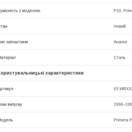
умісність з моделлю
P10, Prim
Стан
Новий
ип запчастини
Аналог
атеріал
Сталь
Користувальницькі характеристики
ртикул
03.WBXXX
оки випуску
1990–19
Мoдель
Primera 