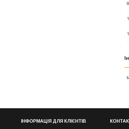
В
Т
Т
І
Ц
ІНФОРМАЦІЯ ДЛЯ КЛІЄНТІВ
КОНТАК