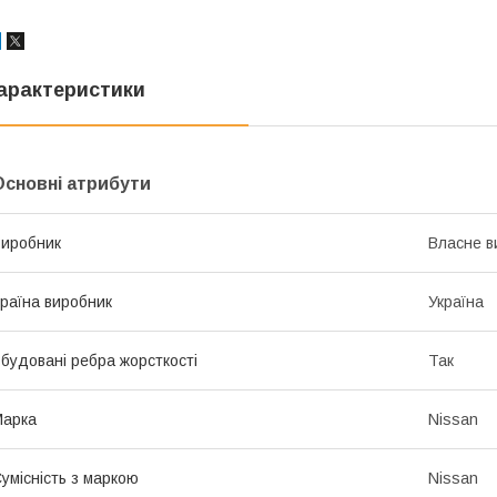
арактеристики
Основні атрибути
иробник
Власне в
раїна виробник
Україна
будовані ребра жорсткості
Так
Марка
Nissan
умісність з маркою
Nissan