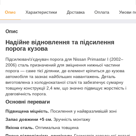
Опис
Характеристики
Доставка
Оплата
Умови п
Опис
Надійне відновлення та підсилення
порога кузова
Підсилювач/зʼєднувач порога для Nissan Primastar I (2002–
2006) сталь призначений для зміцнення нижньої частини
порога — саме тієї ділянки, де елемент кріпиться до кузова
автомобіля та зазнає найбільших навантажень. Деталь
виготовлена з холоднокатаної сталі та забезпечує сумарну
товщину конструкції 2,4 мм, що значно підвищує жорсткість і
довговічність порога.
Основні переваги
Підвищена міцність.
Посилення у найвразливішій зоні
Запас довжини +5 см.
Зручність монтажу
Якісна сталь.
Оптимальна товщина
Повна відповідність оригіналу.
Геометрія заводської деталі