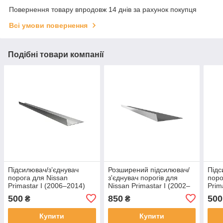
Повернення товару впродовж 14 днів за рахунок покупця
Всі умови повернення
Подібні товари компанії
Підсилювач/зʼєднувач
Розширений підсилювач/
Підс
порога для Nissan
з'єднувач порогів для
поро
Primastar I (2006–2014)
Nissan Primastar I (2002–
Prim
2006)
500
850
500
₴
₴
Купити
Купити