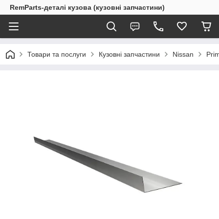
RemParts-деталі кузова (кузовні запчастини)
Товари та послуги
Кузовні запчастини
Nissan
Pri