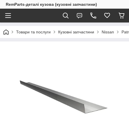
RemParts-деталі кузова (кузовні запчастини)
Товари та послуги
Кузовні запчастини
Nissan
Pat