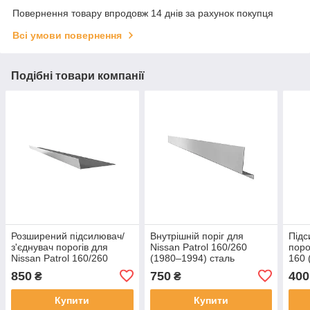
Повернення товару впродовж 14 днів за рахунок покупця
Всі умови повернення
Подібні товари компанії
Розширений підсилювач/
Внутрішній поріг для
Підс
з'єднувач порогів для
Nissan Patrol 160/260
поро
Nissan Patrol 160/260
(1980–1994) сталь
160 
(1980–1994)
850
750
400
₴
₴
Купити
Купити