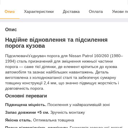
Опис
Характеристики
Доставка
Оплата
Умови п
Опис
Надійне відновлення та підсилення
порога кузова
Підсилювач/зʼєднувач порога для Nissan Patrol 160/260 (1980–
1994) сталь призначений для зміцнення нижньої частини
порога — саме тієї ділянки, де елемент кріпиться до кузова
автомобіля та зазнає найбільших навантажень. Деталь
виготовлена з холоднокатаної сталі та забезпечує сумарну
товщину конструкції 2,4 мм, що значно підвищує жорсткість і
довговічність порога.
Основні переваги
Підвищена міцність.
Посилення у найвразливішій зоні
Запас довжини +5 см.
Зручність монтажу
Якісна сталь.
Оптимальна товщина
Повна відповідність оригіналу.
Геометрія заводської деталі