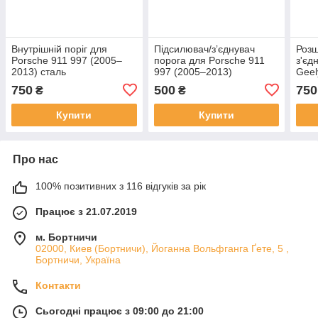
Внутрішній поріг для
Підсилювач/зʼєднувач
Розш
Porsche 911 997 (2005–
порога для Porsche 911
з'єд
2013) сталь
997 (2005–2013)
Geel
стал
750
500
750
₴
₴
Купити
Купити
Про нас
100% позитивних з 116 відгуків за рік
Працює з 21.07.2019
м. Бортничи
02000, Киев (Бортничи), Йоганна Вольфганга Ґете, 5 ,
Бортничи, Україна
Контакти
Сьогодні працює з 09:00 до 21:00