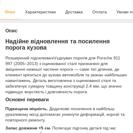
Опис
Характеристики
Доставка
Оплата
Умови п
Опис
Надійне відновлення та посилення
порога кузова
Розширений підсилювач/з'єднувач порогів для Porsche 911
997 (2005–2013) з оцинкованої сталі призначені для
зміцнення нижньої частини порога — саме тієї ділянки, де
елемент кріпиться до кузова автомобіля та зазнає найбільших
навантажень. Деталь виготовлена з оцинкованої сталі та
забезпечує сумарну товщину конструкції 2,4 мм, що значно
підвищує жорсткість і довговічність порога.
Основні переваги
Підвищена міцність.
Додаткове посилення в найбільш
уразливому місці допомагає уникнути деформацій, корозії та
повторного ремонту.
Запас довжини +5 см.
Полегшує підгонку деталі під час