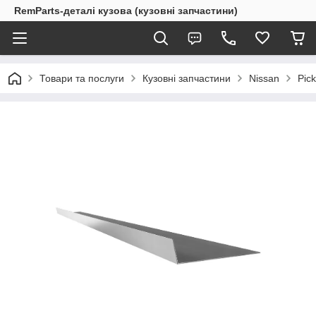
RemParts-деталі кузова (кузовні запчастини)
Товари та послуги
Кузовні запчастини
Nissan
Pic