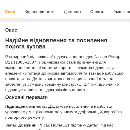
Опис
Характеристики
Доставка
Оплата
Умови п
Опис
Надійне відновлення та посилення
порога кузова
Розширений підсилювач/з'єднувач порогів для Nissan Pickup
D21 (1985–1997) з оцинкованої сталі призначені для
зміцнення нижньої частини порога — саме тієї ділянки, де
елемент кріпиться до кузова автомобіля та зазнає найбільших
навантажень. Деталь виготовлена з оцинкованої сталі та
забезпечує сумарну товщину конструкції 2,4 мм, що значно
підвищує жорсткість і довговічність порога.
Основні переваги
Підвищена міцність.
Додаткове посилення в найбільш
уразливому місці допомагає уникнути деформацій, корозії та
повторного ремонту.
Запас довжини +5 см.
Полегшує підгонку деталі під час