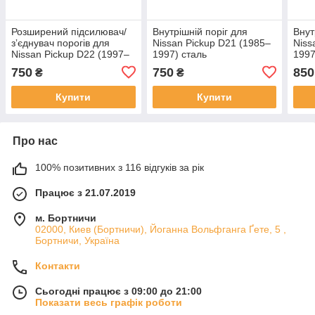
Розширений підсилювач/
Внутрішній поріг для
Внут
зʼєднувач порогів для
Nissan Pickup D21 (1985–
Niss
Nissan Pickup D22 (1997–
1997) сталь
1997
2001) сталь
750
750
850
₴
₴
Купити
Купити
Про нас
100% позитивних з 116 відгуків за рік
Працює з 21.07.2019
м. Бортничи
02000, Киев (Бортничи), Йоганна Вольфганга Ґете, 5 ,
Бортничи, Україна
Контакти
Сьогодні працює з 09:00 до 21:00
Показати весь графік роботи