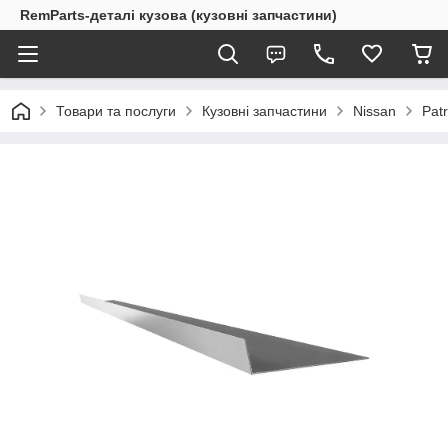
RemParts-деталі кузова (кузовні запчастини)
Товари та послуги
Кузовні запчастини
Nissan
Pat