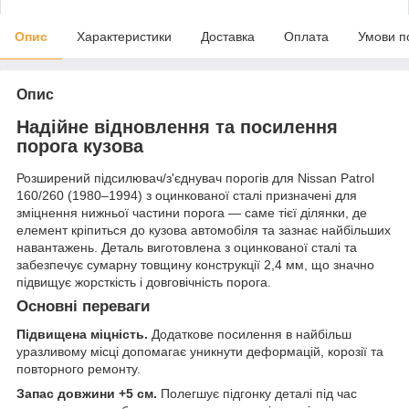
Опис
Характеристики
Доставка
Оплата
Умови п
Опис
Надійне відновлення та посилення
порога кузова
Розширений підсилювач/з'єднувач порогів для Nissan Patrol
160/260 (1980–1994) з оцинкованої сталі призначені для
зміцнення нижньої частини порога — саме тієї ділянки, де
елемент кріпиться до кузова автомобіля та зазнає найбільших
навантажень. Деталь виготовлена з оцинкованої сталі та
забезпечує сумарну товщину конструкції 2,4 мм, що значно
підвищує жорсткість і довговічність порога.
Основні переваги
Підвищена міцність.
Додаткове посилення в найбільш
уразливому місці допомагає уникнути деформацій, корозії та
повторного ремонту.
Запас довжини +5 см.
Полегшує підгонку деталі під час