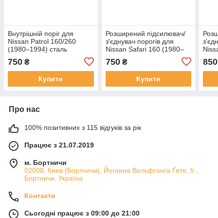
Внутрішній поріг для
Розширений підсилювач/
Розш
Nissan Patrol 160/260
з'єднувач порогів для
з'єд
(1980–1994) сталь
Nissan Safari 160 (1980–
Niss
1987) сталь
1987
750
750
850
₴
₴
Купити
Купити
Про нас
100% позитивних з 115 відгуків за рік
Працює з 21.07.2019
м. Бортничи
02000, Киев (Бортничи), Йоганна Вольфганга Ґете, 5 ,
Бортничи, Україна
Контакти
Сьогодні працює з 09:00 до 21:00