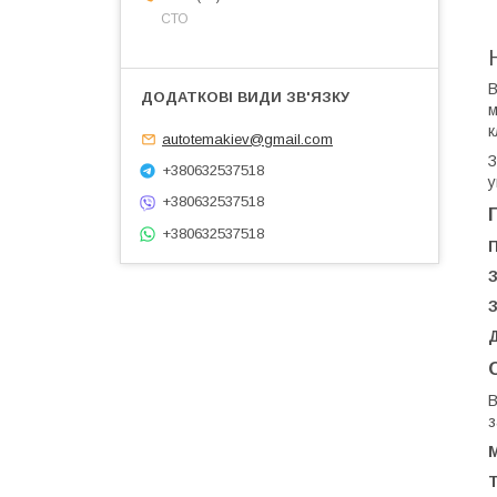
СТО
В
м
к
autotemakiev@gmail.com
З
+380632537518
у
+380632537518
+380632537518
П
З
Д
В
з
М
Т