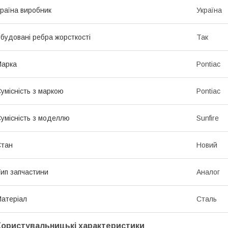
раїна виробник
Україна
будовані ребра жорсткості
Так
Марка
Pontiac
умісність з маркою
Pontiac
умісність з моделлю
Sunfire
Стан
Новий
ип запчастини
Аналог
атеріал
Сталь
Користувальницькі характеристики