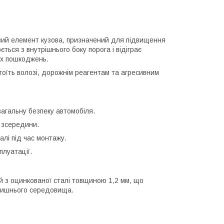
ивий елемент кузова, призначений для підвищення
ється з внутрішнього боку порога і відіграє
них пошкоджень.
оїть волозі, дорожнім реагентам та агресивним
агальну безпеку автомобіля.
 зсередини.
алі під час монтажу.
плуатації.
ий з оцинкованої сталі товщиною 1,2 мм, що
колишнього середовища.