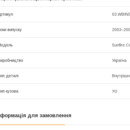
ртикул
03.WBINS
оки випуску
2003–20
Мoдель
Sunfire 
иробництво
Україна
ип деталі
Внутрішні
ип кузова
Усі
нформація для замовлення