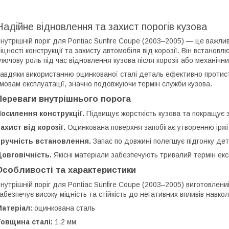
Надійне відновлення та захист порогів кузова
нутрішній поріг для Pontiac Sunfire Coupe (2003–2005) — це важл
іцності конструкції та захисту автомобіля від корозії. Він встановлю
лючову роль під час відновлення кузова після корозії або механіч
авдяки використанню оцинкованої сталі деталь ефективно протист
мовам експлуатації, значно подовжуючи термін служби кузова.
Переваги внутрішнього порога
осилення конструкції.
Підвищує жорсткість кузова та покращує з
ахист від корозії.
Оцинкована поверхня запобігає утворенню іржі
Зручність встановлення.
Запас по довжині полегшує підгонку дет
овговічність.
Якісні матеріали забезпечують тривалий термін екс
Особливості та характеристики
нутрішній поріг для Pontiac Sunfire Coupe (2003–2005) виготовлен
абезпечує високу міцність та стійкість до негативних впливів нав
атеріал:
оцинкована сталь
овщина сталі:
1,2 мм