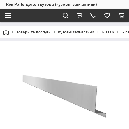
RemParts-деталі кузова (кузовні запчастини)
Товари та послуги
Кузовні запчастини
Nissan
R'n