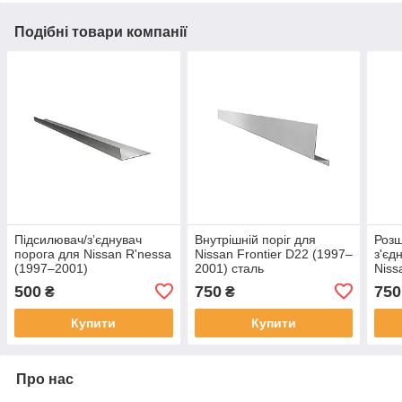
Подібні товари компанії
Підсилювач/зʼєднувач
Внутрішній поріг для
Розш
порога для Nissan R'nessa
Nissan Frontier D22 (1997–
з'єд
(1997–2001)
2001) сталь
Niss
2001
500
750
750
₴
₴
Купити
Купити
Про нас