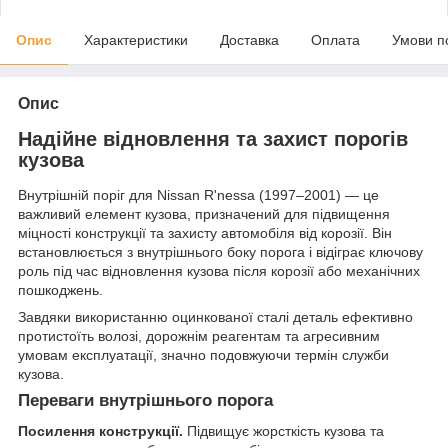
Опис
Характеристики
Доставка
Оплата
Умови п
Опис
Надійне відновлення та захист порогів
кузова
Внутрішній поріг для Nissan R'nessa (1997–2001) — це
важливий елемент кузова, призначений для підвищення
міцності конструкції та захисту автомобіля від корозії. Він
встановлюється з внутрішнього боку порога і відіграє ключову
роль під час відновлення кузова після корозії або механічних
пошкоджень.
Завдяки використанню оцинкованої сталі деталь ефективно
протистоїть волозі, дорожнім реагентам та агресивним
умовам експлуатації, значно подовжуючи термін служби
кузова.
Переваги внутрішнього порога
Посилення конструкції.
Підвищує жорсткість кузова та