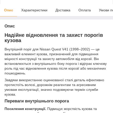
Опис
Характеристики
Доставка
Оплата
Умови п
Опис
Надійне відновлення та захист порогів
кузова
Внутрішній поріг для Nissan Quest V41 (1998–2002) — це
важливий елемент кузова, призначений для підвищення
міцності конструкції та захисту автомобіля від корозії. Він
встановлюється з внутрішнього боку порога і відіграє ключову
роль під час відновлення кузова після корозії або механічних
пошкоджень.
Завдяки використанню оцинкованої сталі деталь ефективно
протистоїть волозі, дорожнім реагентам та агресивним
умовам експлуатації, значно подовжуючи термін служби
кузова.
Переваги внутрішнього порога
Посилення конструкції.
Підвищує жорсткість кузова та