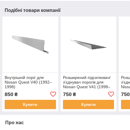
Подібні товари компанії
Внутрішній поріг для
Розширений підсилювач/
Розш
Nissan Quest V40 (1992–
з'єднувач порогів для
з'єд
1998)
Nissan Quest V41 (1998–
Niss
2002) сталь
1998
850
750
750
₴
₴
Купити
Купити
Про нас