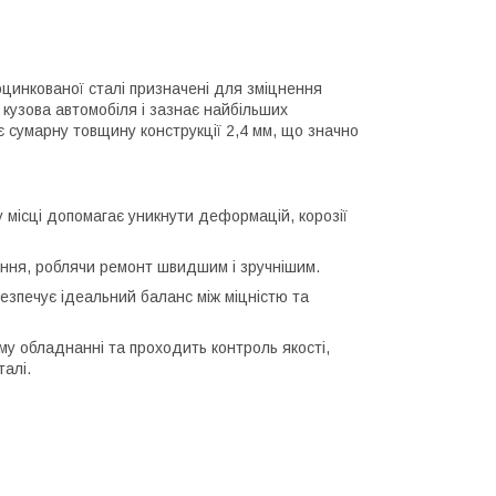
оцинкованої сталі призначені для зміцнення
о кузова автомобіля і зазнає найбільших
є сумарну товщину конструкції 2,4 мм, що значно
місці допомагає уникнути деформацій, корозії
ення, роблячи ремонт швидшим і зручнішим.
печує ідеальний баланс між міцністю та
му обладнанні та проходить контроль якості,
алі.