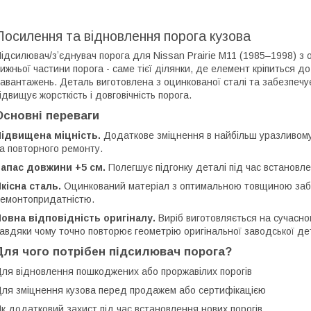
Посилення та відновлення порога кузова
ідсилювач/зʼєднувач порога для Nissan Prairie M11 (1985–1998) з 
ижньої частини порога - саме тієї ділянки, де елемент кріпиться д
авантажень. Деталь виготовлена з оцинкованої сталі та забезпечу
ідвищує жорсткість і довговічність порога.
Основні переваги
Підвищена міцність.
Додаткове зміцнення в найбільш уразливому 
а повторного ремонту.
апас довжини +5 см.
Полегшує підгонку деталі під час встановл
кісна сталь.
Оцинкований матеріал з оптимальною товщиною забез
емонтопридатністю.
овна відповідність оригіналу.
Виріб виготовляється на сучасно
авдяки чому точно повторює геометрію оригінальної заводської дет
Для чого потрібен підсилювач порога?
ля відновлення пошкоджених або проржавілих порогів
ля зміцнення кузова перед продажем або сертифікацією
к додатковий захист під час встановлення нових порогів