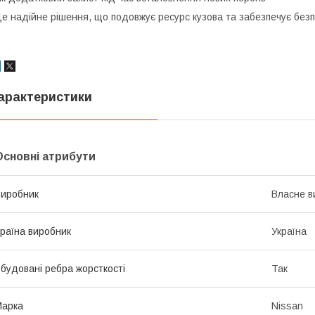
е надійне рішення, що подовжує ресурс кузова та забезпечує безпе
арактеристики
Основні атрибути
иробник
Власне в
раїна виробник
Україна
будовані ребра жорсткості
Так
Марка
Nissan