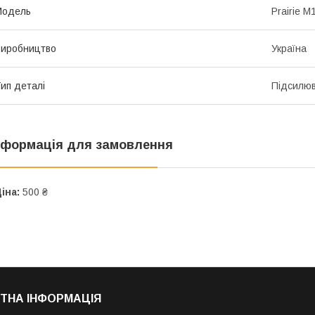
Мoдель
Prairie M
иробництво
Україна
ип деталі
Підсилюв
нформація для замовлення
іна:
500 ₴
ТНА ІНФОРМАЦІЯ