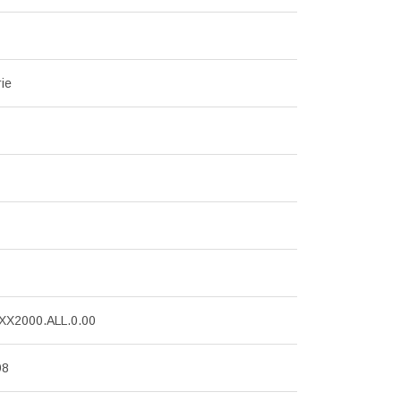
rie
X2000.ALL.0.00
98