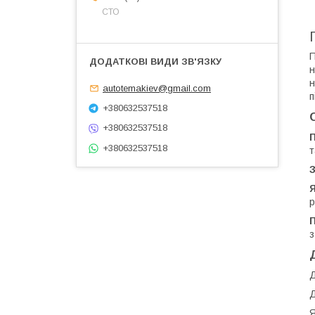
СТО
П
н
н
autotemakiev@gmail.com
п
+380632537518
+380632537518
+380632537518
т
З
Я
р
П
з
Д
Д
Я