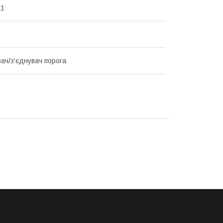
11
ач/з'єднувач порога