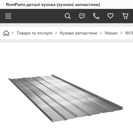
RemParts-деталі кузова (кузовні запчастини)
Товари та послуги
Кузовні запчастини
Nissan
NV3