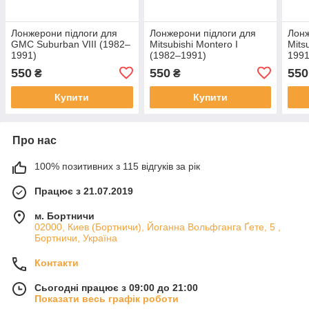
Лонжерони підлоги для
Лонжерони підлоги для
Лонж
GMC Suburban VIII (1982–
Mitsubishi Montero I
Mits
1991)
(1982–1991)
1991
550
550
550
₴
₴
Купити
Купити
Про нас
100% позитивних з 115 відгуків за рік
Працює з 21.07.2019
м. Бортничи
02000, Киев (Бортничи), Йоганна Вольфганга Ґете, 5 ,
Бортничи, Україна
Контакти
Сьогодні працює з 09:00 до 21:00
Показати весь графік роботи