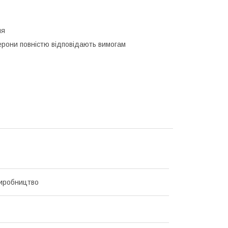
ля
ерони повністю відповідають вимогам
иробництво