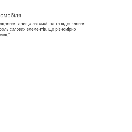
томобіля
зміцнення днища автомобіля та відновлення
роль силових елементів, що рівномірно
укції.
)