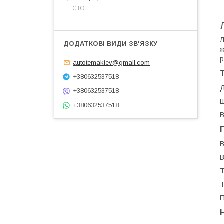
СТО
Л
ж
р
autotemakiev@gmail.com
+380632537518
Д
+380632537518
Ш
+380632537518
В
В
В
Т
Т
П