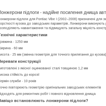
Лонжерони підлоги - надійне посилення днища ав
онжерони підлоги для Pontiac Vibe I (2002–2008) призначені для 
орсткості кузова до заводських параметрів. Лонжерони виконують 
озподіляють навантаження та підвищують загальну міцність констр
Технічні характеристики
овжина - 1250 мм
ирина - 60 мм
исота - 25 мм (змінна геометрія для точного прилягання до кузова
Переваги конструкції
иготовлені з якісної оцинкованої сталі товщиною 1,2 мм
исока стійкість до корозії
ермін служби - 10 років
очно повторюють геометрію оригінальних заводських елементів
ідходять для ремонтних робіт і повного відновлення днища
Навіщо встановлюють лонжерони підлоги?