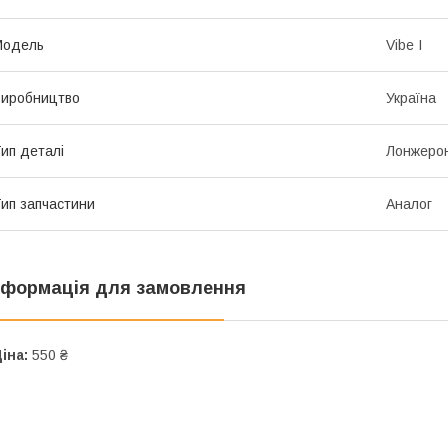
Мoдель
Vibe I
иробництво
Україна
ип деталі
Лонжерон
ип запчастини
Аналог
нформація для замовлення
іна:
550 ₴