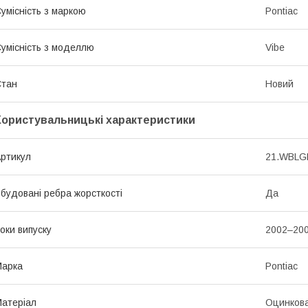
умісність з маркою
Pontiac
умісність з моделлю
Vibe
Стан
Новий
Користувальницькі характеристики
ртикул
21.WBLG
будовані ребра жорсткості
Да
оки випуску
2002–20
Марка
Pontiac
атеріал
Оцинкова