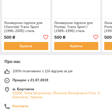
Лонжерони підлоги для
Лонжерони підлоги для
Лонж
Chevrolet Trans Sport
Pontiac Trans Sport I
Pont
(1996–2005) сталь
(1989–1996) сталь
(199
500
500
500
₴
₴
Купити
Купити
Про нас
100% позитивних з 116 відгуків за рік
Працює з 21.07.2019
м. Бортничи
02000, Киев (Бортничи), Йоганна Вольфганга Ґете, 5 ,
Бортничи, Україна
Контакти