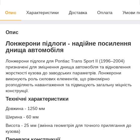
Опис
Характеристики
Доставка
Оплата
Умови п
Опис
Лонжерони підлоги - надійне посилення
днища автомобіля
Лонжерони підлоги для Pontiac Trans Sport II (1996–2004)
призначені для зміцнення днища автомобіля та відновлення
жорсткості кузова до заводських параметрів. Лонжерони
виконують роль силових елементів, що рівномірно
розподіляють навантаження та підвищують загальну міцність
конструкції.
Технічні характеристики
Довжина - 1250 мм
Ширина - 60 мм
Висота - 25 мм (змінна геометрія для точного прилягання до
кузова)
Переваги конструкції