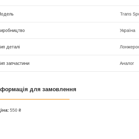
Мoдель
Trans Spo
иробництво
Україна
ип деталі
Лонжерон
ип запчастини
Аналог
нформація для замовлення
іна:
550 ₴