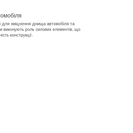
томобіля
ні для зміцнення днища автомобіля та
ни виконують роль силових елементів, що
сть конструкції.
)