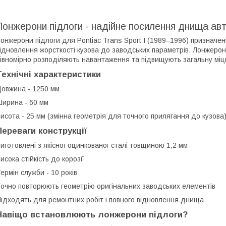
Лонжерони підлоги - надійне посилення днища ав
онжерони підлоги для Pontiac Trans Sport I (1989–1996) призначе
ідновлення жорсткості кузова до заводських параметрів. Лонжеро
івномірно розподіляють навантаження та підвищують загальну міцні
Технічні характеристики
овжина - 1250 мм
ирина - 60 мм
исота - 25 мм (змінна геометрія для точного прилягання до кузова
Переваги конструкції
иготовлені з якісної оцинкованої сталі товщиною 1,2 мм
исока стійкість до корозії
ермін служби - 10 років
очно повторюють геометрію оригінальних заводських елементів
ідходять для ремонтних робіт і повного відновлення днища
Навіщо встановлюють лонжерони підлоги?