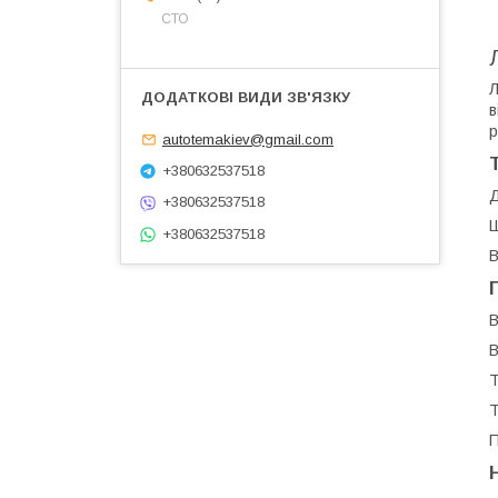
СТО
Л
в
р
autotemakiev@gmail.com
+380632537518
Д
+380632537518
Ш
+380632537518
В
В
В
Т
Т
П