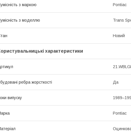
умісність з маркою
Pontiac
умісність з моделлю
Trans Sp
Стан
Новий
Користувальницькі характеристики
ртикул
21.WBLG
будовані ребра жорсткості
Да
оки випуску
1989–19
Марка
Pontiac
атеріал
Оцинкова