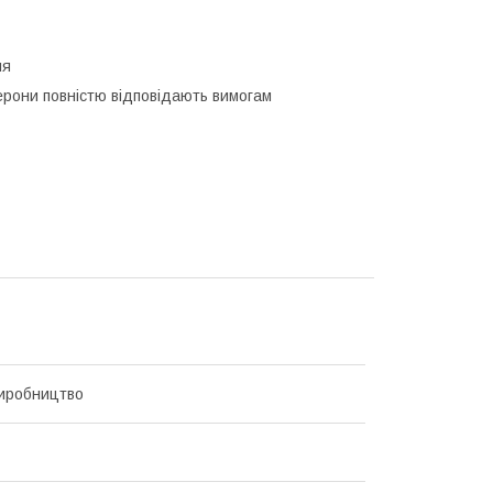
ля
ерони повністю відповідають вимогам
иробництво