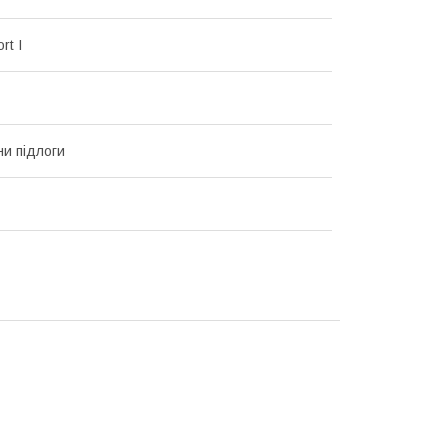
rt I
и підлоги