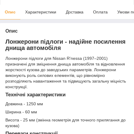
Опис
Характеристики
Доставка
Оплата
Умови п
Опис
Лонжерони підлоги - надійне посилення
днища автомобіля
Лонжерони підлоги для Nissan R'nessa (1997–2001)
призначені для зміцнення днища автомобіля та відновлення
жорсткості кузова до заводських параметрів. Лонжерони
виконують роль силових елементів, що рівномірно
розподіляють навантаження та підвищують загальну міцність
конструкції.
Технічні характеристики
Довжина - 1250 мм
Ширина - 60 мм
Висота - 25 мм (змінна геометрія для точного прилягання до
кузова)
Переваги конструкції