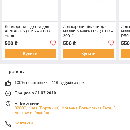
Лонжерони підлоги для
Лонжерони підлоги для
Лонж
Audi A6 C5 (1997–2001)
Nissan Navara D22 (1997–
Niss
сталь
2001)
R50 
500
550
550
₴
₴
Купити
Купити
Про нас
100% позитивних з 116 відгуків за рік
Працює з 21.07.2019
м. Бортничи
02000, Киев (Бортничи), Йоганна Вольфганга Ґете, 5 ,
Бортничи, Україна
Контакти