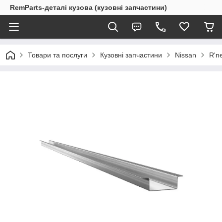
RemParts-деталі кузова (кузовні запчастини)
Товари та послуги
Кузовні запчастини
Nissan
R'n