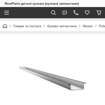
RemParts-деталі кузова (кузовні запчастини)
Товари та послуги
Кузовні запчастини
Nissan
Pul