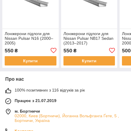
Лонжерони підлоги для
Лонжерони підлоги для
Лонж
Nissan Pulsar N16 (2000–
Nissan Pulsar NB17 Sedan
Niss
2005)
(2013–2017)
2000
550
550
500
₴
₴
Купити
Купити
Про нас
100% позитивних з 116 відгуків за рік
Працює з 21.07.2019
м. Бортничи
02000, Киев (Бортничи), Йоганна Вольфганга Ґете, 5 ,
Бортничи, Україна
Контакти