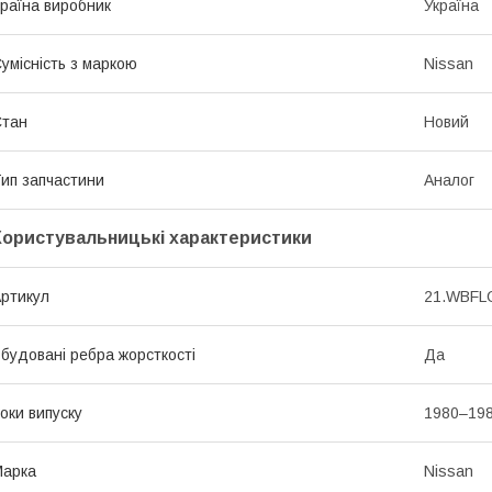
раїна виробник
Україна
умісність з маркою
Nissan
Стан
Новий
ип запчастини
Аналог
Користувальницькі характеристики
ртикул
21.WBFL
будовані ребра жорсткості
Да
оки випуску
1980–19
Марка
Nissan