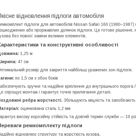
Якісне відновлення підлоги автомобіля
емкомплект підлоги для автомобілів Nissan Safari 160 (1980–1987
ошкоджених або проржавілих ділянок підлоги. Це готове рішення, я
узова без повної заміни великих елементів.
Характеристики та конструктивні особливості
Довжина:
1,25 м
Ширина:
47 см
птимальний розмір для закриття найбільш уражених зон підлоги.
агини:
по 1,5 см з обох боків
абезпечують зручне та надійне кріплення до внутрішнього порога 
е спрощує монтаж і гарантує точне прилягання деталі.
оздовжні ребра жорсткості.
Збільшують міцність та запобігають
атеріал:
оцинкована сталь 1,2 мм
арантує високу корозійну стійкість та довгий термін служби — 10 ро
Переваги ремкомплекту підлоги
адійно відновлює структуру та жорсткість кузова.