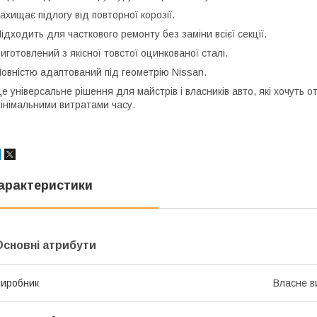
ахищає підлогу від повторної корозії.
ідходить для часткового ремонту без заміни всієї секції.
иготовлений з якісної товстої оцинкованої сталі.
овністю адаптований під геометрію Nissan.
е універсальне рішення для майстрів і власників авто, які хочуть о
інімальними витратами часу.
арактеристики
Основні атрибути
иробник
Власне в