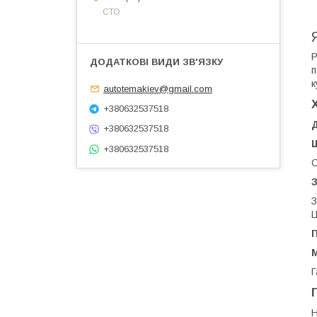
СТО
Р
п
к
autotemakiev@gmail.com
+380632537518
+380632537518
+380632537518
О
З
З
Ц
П
М
Г
Н