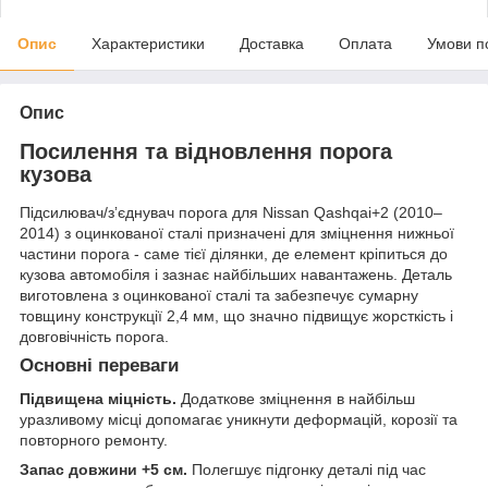
Опис
Характеристики
Доставка
Оплата
Умови п
Опис
Посилення та відновлення порога
кузова
Підсилювач/зʼєднувач порога для Nissan Qashqai+2 (2010–
2014) з оцинкованої сталі призначені для зміцнення нижньої
частини порога - саме тієї ділянки, де елемент кріпиться до
кузова автомобіля і зазнає найбільших навантажень. Деталь
виготовлена з оцинкованої сталі та забезпечує сумарну
товщину конструкції 2,4 мм, що значно підвищує жорсткість і
довговічність порога.
Основні переваги
Підвищена міцність.
Додаткове зміцнення в найбільш
уразливому місці допомагає уникнути деформацій, корозії та
повторного ремонту.
Запас довжини +5 см.
Полегшує підгонку деталі під час