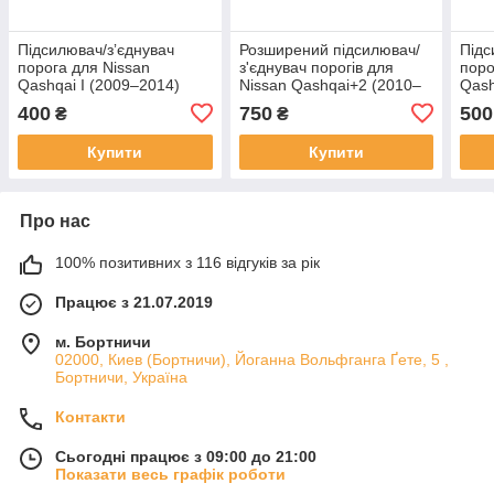
Підсилювач/зʼєднувач
Розширений підсилювач/
Підс
порога для Nissan
з'єднувач порогів для
поро
Qashqai I (2009–2014)
Nissan Qashqai+2 (2010–
Qash
сталь
2014) сталь
400
750
500
₴
₴
Купити
Купити
Про нас
100% позитивних з 116 відгуків за рік
Працює з 21.07.2019
м. Бортничи
02000, Киев (Бортничи), Йоганна Вольфганга Ґете, 5 ,
Бортничи, Україна
Контакти
Сьогодні працює з 09:00 до 21:00
Показати весь графік роботи