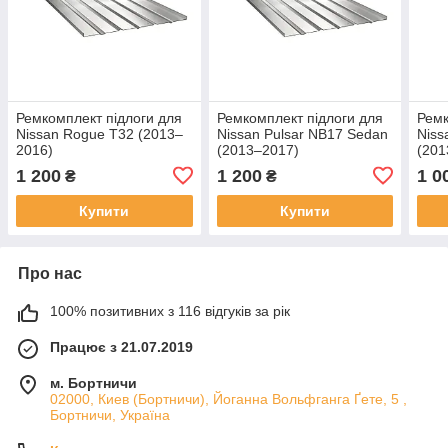
Ремкомплект підлоги для
Ремкомплект підлоги для
Ремк
Nissan Rogue T32 (2013–
Nissan Pulsar NB17 Sedan
Niss
2016)
(2013–2017)
(201
1 200
1 200
1 0
₴
₴
Купити
Купити
Про нас
100% позитивних з 116 відгуків за рік
Працює з 21.07.2019
м. Бортничи
02000, Киев (Бортничи), Йоганна Вольфганга Ґете, 5 ,
Бортничи, Україна