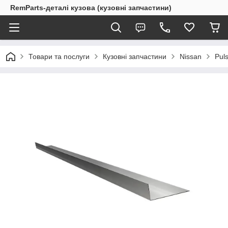
RemParts-деталі кузова (кузовні запчастини)
Товари та послуги
Кузовні запчастини
Nissan
Pul