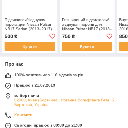
Підсилювач/зʼєднувач
Розширений підсилювач/
Внут
порога для Nissan Pulsar
з'єднувач порогів для
Niss
NB17 Sedan (2013–2017)
Nissan Pulsar NB17 (2013–
2016
2016) сталь
500
750
850
₴
₴
Купити
Купити
Про нас
100% позитивних з 116 відгуків за рік
Працює з 21.07.2019
м. Бортничи
02000, Киев (Бортничи), Йоганна Вольфганга Ґете, 5 ,
Бортничи, Україна
Контакти
Сьогодні працює з 09:00 до 21:00