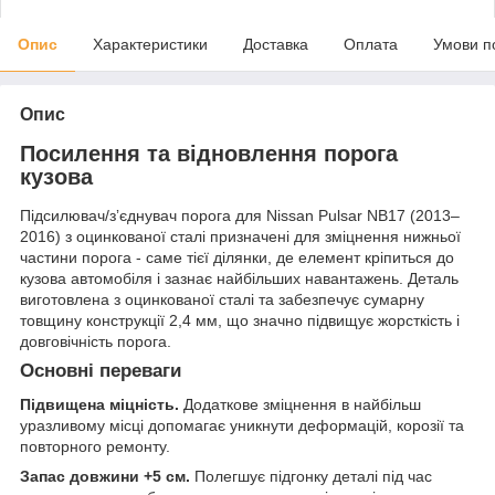
Опис
Характеристики
Доставка
Оплата
Умови п
Опис
Посилення та відновлення порога
кузова
Підсилювач/зʼєднувач порога для Nissan Pulsar NB17 (2013–
2016) з оцинкованої сталі призначені для зміцнення нижньої
частини порога - саме тієї ділянки, де елемент кріпиться до
кузова автомобіля і зазнає найбільших навантажень. Деталь
виготовлена з оцинкованої сталі та забезпечує сумарну
товщину конструкції 2,4 мм, що значно підвищує жорсткість і
довговічність порога.
Основні переваги
Підвищена міцність.
Додаткове зміцнення в найбільш
уразливому місці допомагає уникнути деформацій, корозії та
повторного ремонту.
Запас довжини +5 см.
Полегшує підгонку деталі під час