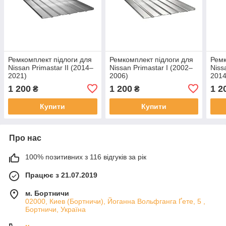
Ремкомплект підлоги для
Ремкомплект підлоги для
Ремк
Nissan Primastar II (2014–
Nissan Primastar I (2002–
Niss
2021)
2006)
2014
1 200
1 200
1 2
₴
₴
Купити
Купити
Про нас
100% позитивних з 116 відгуків за рік
Працює з 21.07.2019
м. Бортничи
02000, Киев (Бортничи), Йоганна Вольфганга Ґете, 5 ,
Бортничи, Україна