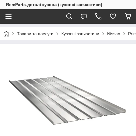
RemParts-деталі кузова (кузовні запчастини)
Товари та послуги
Кузовні запчастини
Nissan
Pri