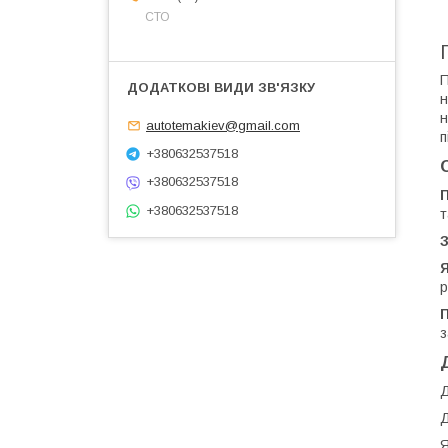
СТО
П
н
н
autotemakiev@gmail.com
п
+380632537518
+380632537518
+380632537518
т
З
Я
р
П
з
Д
Д
Я