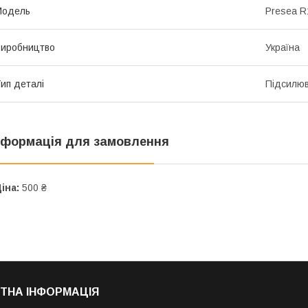
Мoдель
Presea R
иробництво
Україна
ип деталі
Підсилюв
нформація для замовлення
іна:
500 ₴
ТНА ІНФОРМАЦІЯ