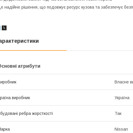
е надійне рішення, що подовжує ресурс кузова та забезпечує безпе
арактеристики
Основні атрибути
иробник
Власне в
раїна виробник
Україна
будовані ребра жорсткості
Так
Марка
Nissan