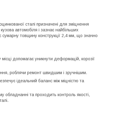
оцинкованої сталі призначені для зміцнення
о кузова автомобіля і зазнає найбільших
є сумарну товщину конструкції 2,4 мм, що значно
місці допомагає уникнути деформацій, корозії
ення, роблячи ремонт швидшим і зручнішим.
печує ідеальний баланс між міцністю та
му обладнанні та проходить контроль якості,
алі.