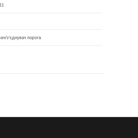
11
ач/з'єднувач порога