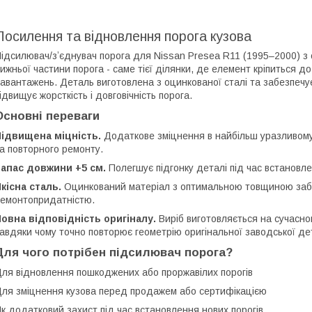
Посилення та відновлення порога кузова
ідсилювач/зʼєднувач порога для Nissan Presea R11 (1995–2000) з 
ижньої частини порога - саме тієї ділянки, де елемент кріпиться д
авантажень. Деталь виготовлена з оцинкованої сталі та забезпечу
ідвищує жорсткість і довговічність порога.
Основні переваги
Підвищена міцність.
Додаткове зміцнення в найбільш уразливому 
а повторного ремонту.
апас довжини +5 см.
Полегшує підгонку деталі під час встановл
кісна сталь.
Оцинкований матеріал з оптимальною товщиною забез
емонтопридатністю.
овна відповідність оригіналу.
Виріб виготовляється на сучасно
авдяки чому точно повторює геометрію оригінальної заводської дет
Для чого потрібен підсилювач порога?
ля відновлення пошкоджених або проржавілих порогів
ля зміцнення кузова перед продажем або сертифікацією
к додатковий захист під час встановлення нових порогів