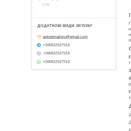
СТО
П
н
н
autotemakiev@gmail.com
п
+380632537518
+380632537518
+380632537518
т
З
Я
р
П
з
Д
Д
Я