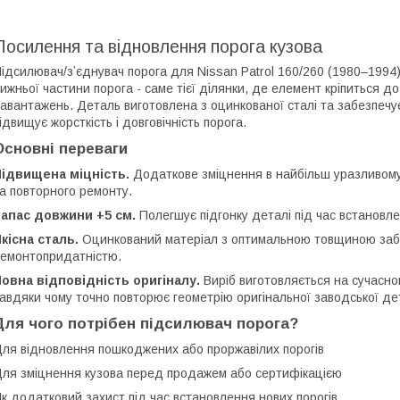
Посилення та відновлення порога кузова
ідсилювач/зʼєднувач порога для Nissan Patrol 160/260 (1980–1994)
ижньої частини порога - саме тієї ділянки, де елемент кріпиться д
авантажень. Деталь виготовлена з оцинкованої сталі та забезпечу
ідвищує жорсткість і довговічність порога.
Основні переваги
Підвищена міцність.
Додаткове зміцнення в найбільш уразливому 
а повторного ремонту.
апас довжини +5 см.
Полегшує підгонку деталі під час встановл
кісна сталь.
Оцинкований матеріал з оптимальною товщиною забез
емонтопридатністю.
овна відповідність оригіналу.
Виріб виготовляється на сучасно
авдяки чому точно повторює геометрію оригінальної заводської дет
Для чого потрібен підсилювач порога?
ля відновлення пошкоджених або проржавілих порогів
ля зміцнення кузова перед продажем або сертифікацією
к додатковий захист під час встановлення нових порогів