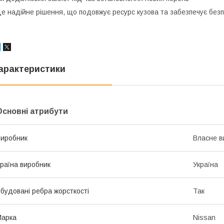
е надійне рішення, що подовжує ресурс кузова та забезпечує безпе
арактеристики
Основні атрибути
иробник
Власне в
раїна виробник
Україна
будовані ребра жорсткості
Так
Марка
Nissan