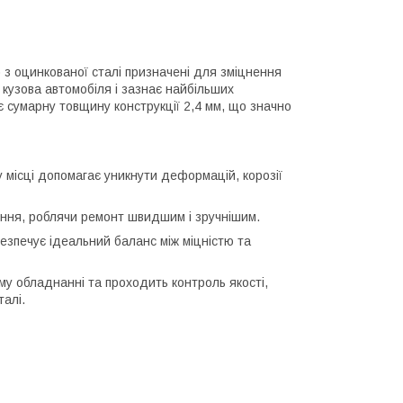
 з оцинкованої сталі призначені для зміцнення
о кузова автомобіля і зазнає найбільших
є сумарну товщину конструкції 2,4 мм, що значно
місці допомагає уникнути деформацій, корозії
ення, роблячи ремонт швидшим і зручнішим.
печує ідеальний баланс між міцністю та
му обладнанні та проходить контроль якості,
алі.