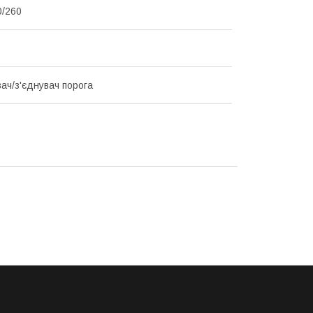
0/260
ач/з'єднувач порога