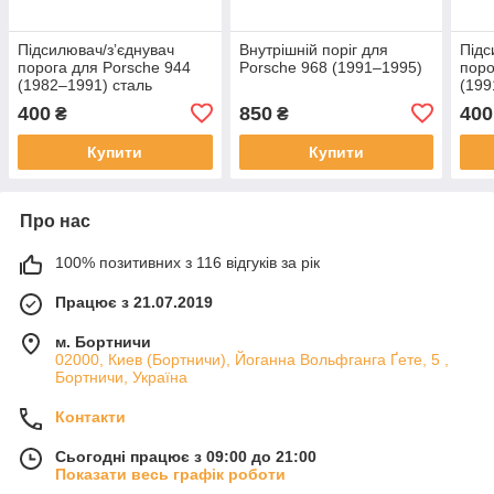
Підсилювач/зʼєднувач
Внутрішній поріг для
Підс
порога для Porsche 944
Porsche 968 (1991–1995)
поро
(1982–1991) сталь
(199
400
850
400
₴
₴
Купити
Купити
Про нас
100% позитивних з 116 відгуків за рік
Працює з 21.07.2019
м. Бортничи
02000, Киев (Бортничи), Йоганна Вольфганга Ґете, 5 ,
Бортничи, Україна
Контакти
Сьогодні працює з 09:00 до 21:00
Показати весь графік роботи