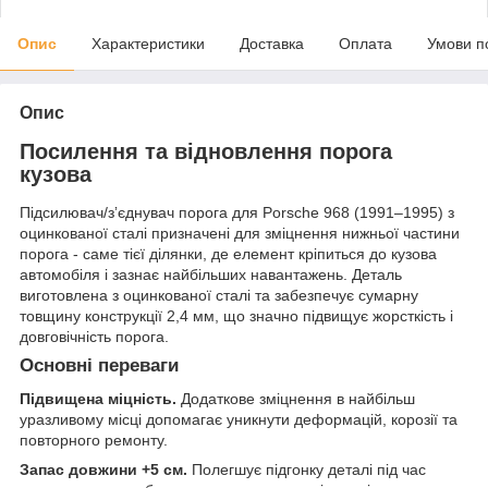
Опис
Характеристики
Доставка
Оплата
Умови п
Опис
Посилення та відновлення порога
кузова
Підсилювач/зʼєднувач порога для Porsche 968 (1991–1995) з
оцинкованої сталі призначені для зміцнення нижньої частини
порога - саме тієї ділянки, де елемент кріпиться до кузова
автомобіля і зазнає найбільших навантажень. Деталь
виготовлена з оцинкованої сталі та забезпечує сумарну
товщину конструкції 2,4 мм, що значно підвищує жорсткість і
довговічність порога.
Основні переваги
Підвищена міцність.
Додаткове зміцнення в найбільш
уразливому місці допомагає уникнути деформацій, корозії та
повторного ремонту.
Запас довжини +5 см.
Полегшує підгонку деталі під час