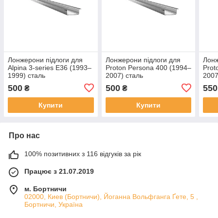
Лонжерони підлоги для
Лонжерони підлоги для
Лонж
Alpina 3-series E36 (1993–
Proton Persona 400 (1994–
Prot
1999) сталь
2007) сталь
2007
500
500
550
₴
₴
Купити
Купити
Про нас
100% позитивних з 116 відгуків за рік
Працює з 21.07.2019
м. Бортничи
02000, Киев (Бортничи), Йоганна Вольфганга Ґете, 5 ,
Бортничи, Україна