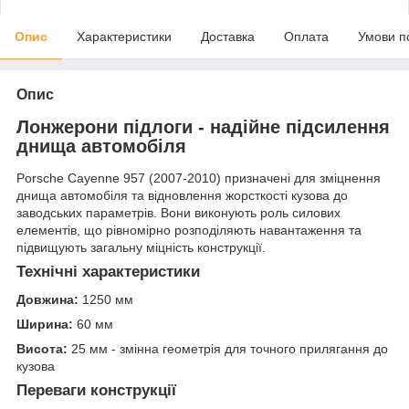
Опис
Характеристики
Доставка
Оплата
Умови п
Опис
Лонжерони підлоги - надійне підсилення
днища автомобіля
Porsche Cayenne 957 (2007-2010) призначені для зміцнення
днища автомобіля та відновлення жорсткості кузова до
заводських параметрів. Вони виконують роль силових
елементів, що рівномірно розподіляють навантаження та
підвищують загальну міцність конструкції.
Технічні характеристики
Довжина:
1250 мм
Ширина:
60 мм
Висота:
25 мм - змінна геометрія для точного прилягання до
кузова
Переваги конструкції