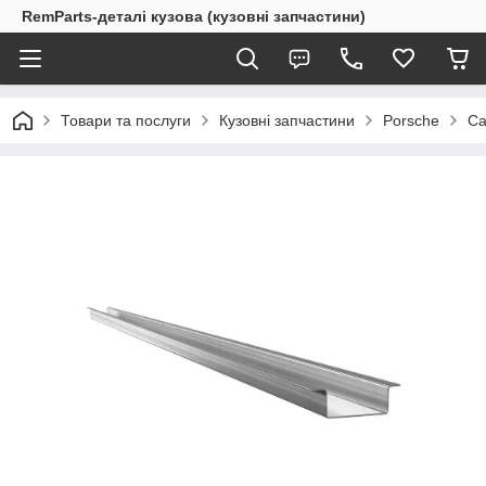
RemParts-деталі кузова (кузовні запчастини)
Товари та послуги
Кузовні запчастини
Porsche
Ca