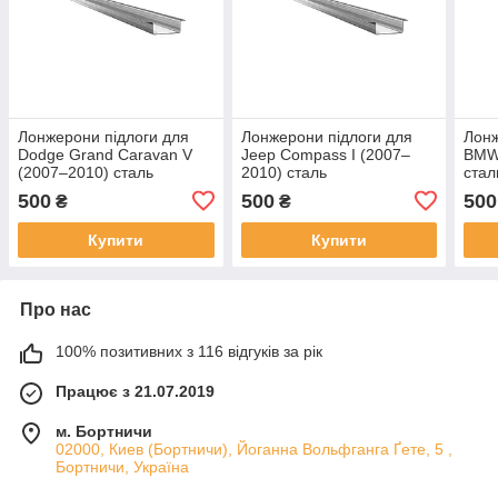
Лонжерони підлоги для
Лонжерони підлоги для
Лонж
Dodge Grand Caravan V
Jeep Compass I (2007–
BMW
(2007–2010) сталь
2010) сталь
стал
500
500
500
₴
₴
Купити
Купити
Про нас
100% позитивних з 116 відгуків за рік
Працює з 21.07.2019
м. Бортничи
02000, Киев (Бортничи), Йоганна Вольфганга Ґете, 5 ,
Бортничи, Україна