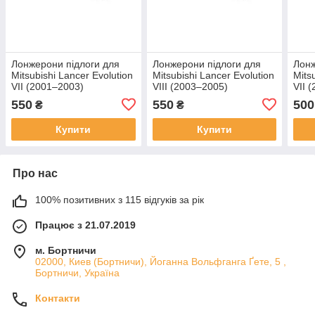
Лонжерони підлоги для
Лонжерони підлоги для
Лонж
Mitsubishi Lancer Evolution
Mitsubishi Lancer Evolution
Mits
VII (2001–2003)
VIII (2003–2005)
VII 
550
550
500
₴
₴
Купити
Купити
Про нас
100% позитивних з 115 відгуків за рік
Працює з 21.07.2019
м. Бортничи
02000, Киев (Бортничи), Йоганна Вольфганга Ґете, 5 ,
Бортничи, Україна
Контакти