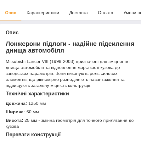
Опис
Характеристики
Доставка
Оплата
Умови п
Опис
Лонжерони підлоги - надійне підсилення
днища автомобіля
Mitsubishi Lancer VIII (1998-2003) призначені для зміцнення
днища автомобіля та відновлення жорсткості кузова до
заводських параметрів. Вони виконують роль силових
елементів, що рівномірно розподіляють навантаження та
підвищують загальну міцність конструкції.
Технічні характеристики
Довжина:
1250 мм
Ширина:
60 мм
Висота:
25 мм - змінна геометрія для точного прилягання до
кузова
Переваги конструкції