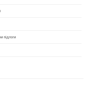
0
и підлоги