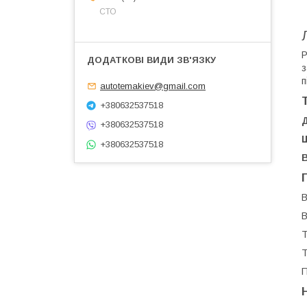
СТО
P
з
п
autotemakiev@gmail.com
+380632537518
+380632537518
+380632537518
В
В
Т
Т
П