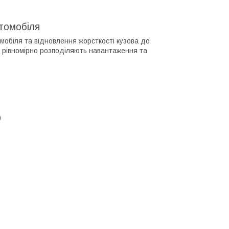
втомобіля
мобіля та відновлення жорсткості кузова до
о рівномірно розподіляють навантаження та
)