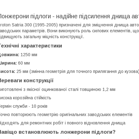
Лонжерони підлоги - надійне підсилення днища а
roton Satria 300 (1995-2005) призначені для зміцнення днища авто
аводських параметрів. Вони виконують роль силових елементів, щ
ідвищують загальну міцність конструкції.
Технічні характеристики
Довжина:
1250 мм
Ширина:
60 мм
Висота:
25 мм (змінна геометрія для точного прилягання до кузова
Переваги конструкції
иготовлені з якісної оцинкованої сталі товщиною 1,2 мм
исока корозійна стійкість
ермін служби - 10 років
очно повторюють геометрію оригінальних заводських елементів
ідходять для ремонтних робіт і повного відновлення днища
Навіщо встановлюють лонжерони підлоги?