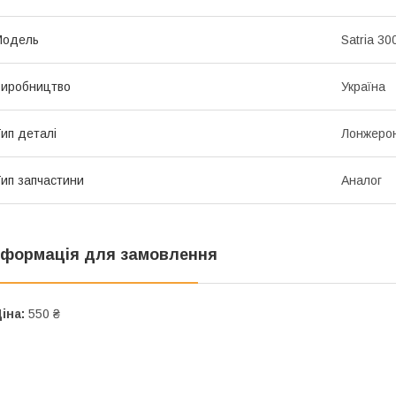
Мoдель
Satria 30
иробництво
Україна
ип деталі
Лонжерон
ип запчастини
Аналог
нформація для замовлення
іна:
550 ₴