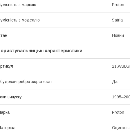
умісність з маркою
Proton
умісність з моделлю
Satria
Стан
Новий
Користувальницькі характеристики
ртикул
21.WBLG
будовані ребра жорсткості
Да
оки випуску
1995–20
Марка
Proton
атеріал
Оцинкова