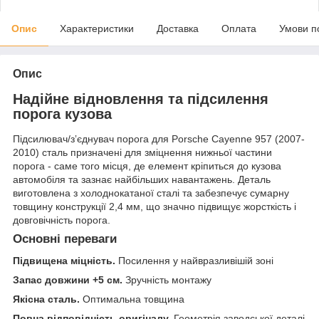
Опис
Характеристики
Доставка
Оплата
Умови п
Опис
Надійне відновлення та підсилення
порога кузова
Підсилювач/зʼєднувач порога для Porsche Cayenne 957 (2007-
2010) сталь призначені для зміцнення нижньої частини
порога - саме того місця, де елемент кріпиться до кузова
автомобіля та зазнає найбільших навантажень. Деталь
виготовлена з холоднокатаної сталі та забезпечує сумарну
товщину конструкції 2,4 мм, що значно підвищує жорсткість і
довговічність порога.
Основні переваги
Підвищена міцність.
Посилення у найвразливішій зоні
Запас довжини +5 см.
Зручність монтажу
Якісна сталь.
Оптимальна товщина
Повна відповідність оригіналу.
Геометрія заводської деталі