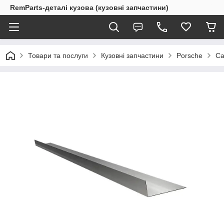
RemParts-деталі кузова (кузовні запчастини)
Товари та послуги
Кузовні запчастини
Porsche
Ca