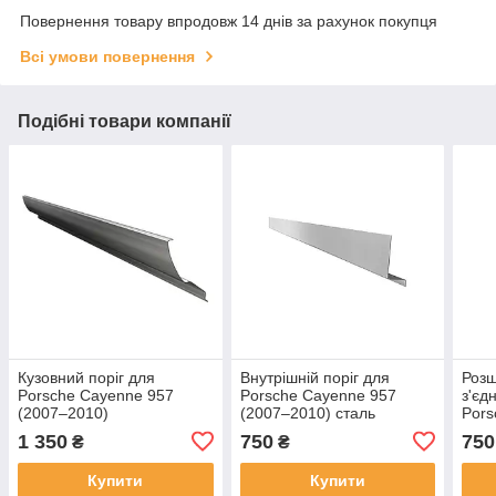
Повернення товару впродовж 14 днів за рахунок покупця
Всі умови повернення
Подібні товари компанії
Кузовний поріг для
Внутрішній поріг для
Розш
Porsche Cayenne 957
Porsche Cayenne 957
з'єд
(2007–2010)
(2007–2010) сталь
Pors
(200
1 350
750
750
₴
₴
Купити
Купити