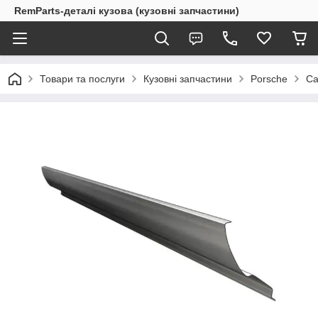
RemParts-деталі кузова (кузовні запчастини)
Товари та послуги
Кузовні запчастини
Porsche
Ca