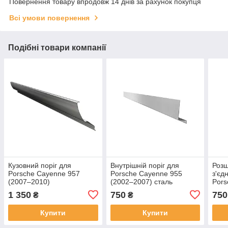
Повернення товару впродовж 14 днів за рахунок покупця
Всі умови повернення
Подібні товари компанії
Кузовний поріг для
Внутрішній поріг для
Розш
Porsche Cayenne 957
Porsche Cayenne 955
з'єд
(2007–2010)
(2002–2007) сталь
Pors
(200
1 350
750
750
₴
₴
Купити
Купити