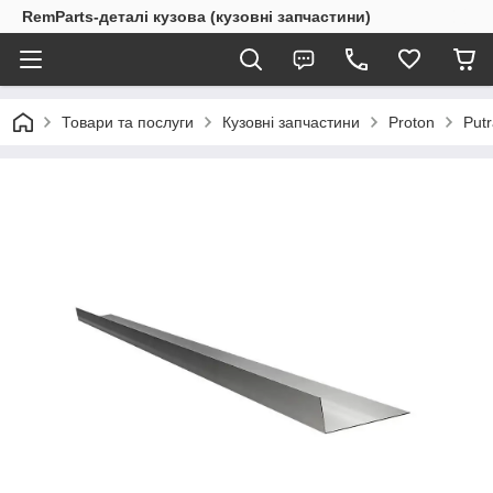
RemParts-деталі кузова (кузовні запчастини)
Товари та послуги
Кузовні запчастини
Proton
Put