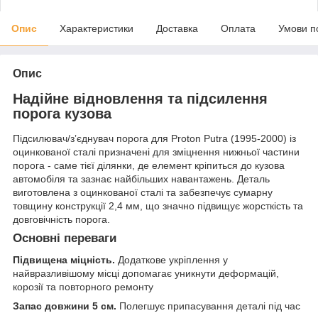
Опис
Характеристики
Доставка
Оплата
Умови п
Опис
Надійне відновлення та підсилення
порога кузова
Підсилювач/зʼєднувач порога для Proton Putra (1995-2000) із
оцинкованої сталі призначені для зміцнення нижньої частини
порога - саме тієї ділянки, де елемент кріпиться до кузова
автомобіля та зазнає найбільших навантажень. Деталь
виготовлена з оцинкованої сталі та забезпечує сумарну
товщину конструкції 2,4 мм, що значно підвищує жорсткість та
довговічність порога.
Основні переваги
Підвищена міцність.
Додаткове укріплення у
найвразливішому місці допомагає уникнути деформацій,
корозії та повторного ремонту
Запас довжини 5 см.
Полегшує припасування деталі під час