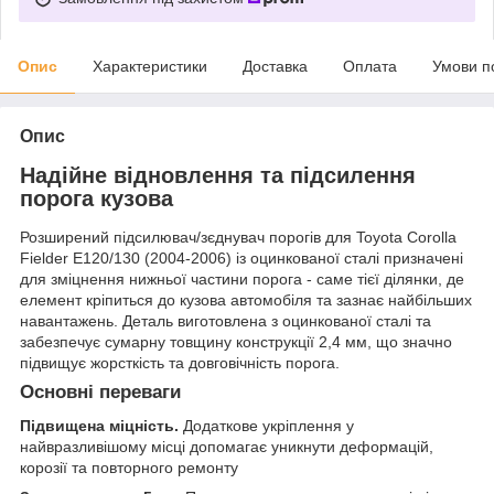
Опис
Характеристики
Доставка
Оплата
Умови п
Опис
Надійне відновлення та підсилення
порога кузова
Розширений підсилювач/зєднувач порогів для Toyota Corolla
Fielder E120/130 (2004-2006) із оцинкованої сталі призначені
для зміцнення нижньої частини порога - саме тієї ділянки, де
елемент кріпиться до кузова автомобіля та зазнає найбільших
навантажень. Деталь виготовлена з оцинкованої сталі та
забезпечує сумарну товщину конструкції 2,4 мм, що значно
підвищує жорсткість та довговічність порога.
Основні переваги
Підвищена міцність.
Додаткове укріплення у
найвразливішому місці допомагає уникнути деформацій,
корозії та повторного ремонту