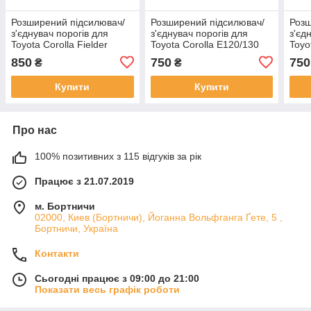
Розширений підсилювач/
Розширений підсилювач/
Розш
з'єднувач порогів для
з'єднувач порогів для
з'єд
Toyota Corolla Fielder
Toyota Corolla E120/130
Toyo
E120/130 (2000–2004)
(2004–2007) сталь
E120
850
750
750
₴
₴
стал
Купити
Купити
Про нас
100% позитивних з 115 відгуків за рік
Працює з 21.07.2019
м. Бортничи
02000, Киев (Бортничи), Йоганна Вольфганга Ґете, 5 ,
Бортничи, Україна
Контакти
Сьогодні працює з 09:00 до 21:00
Показати весь графік роботи