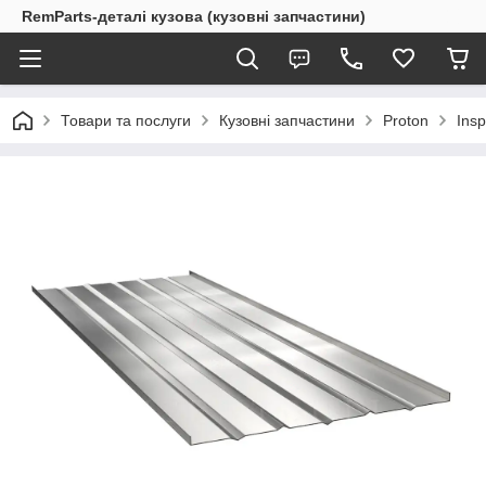
RemParts-деталі кузова (кузовні запчастини)
Товари та послуги
Кузовні запчастини
Proton
Ins